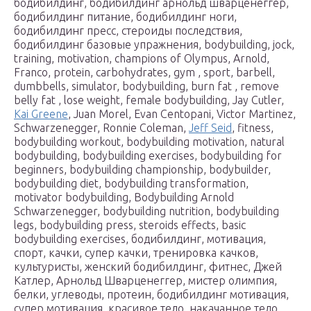
бодибилдинг, бодибилдинг арнольд шварценеггер,
бодибилдинг питание, бодибилдинг ноги,
бодибилдинг пресс, стероиды последствия,
бодибилдинг базовые упражнения, bodybuilding, jock,
training, motivation, champions of Olympus, Arnold,
Franco, protein, carbohydrates, gym , sport, barbell,
dumbbells, simulator, bodybuilding, burn fat , remove
belly fat , lose weight, female bodybuilding, Jay Cutler,
Kai Greene
, Juan Morel, Evan Centopani, Victor Martinez,
Schwarzenegger, Ronnie Coleman,
Jeff Seid
, fitness,
bodybuilding workout, bodybuilding motivation, natural
bodybuilding, bodybuilding exercises, bodybuilding for
beginners, bodybuilding championship, bodybuilder,
bodybuilding diet, bodybuilding transformation,
motivator bodybuilding, Bodybuilding Arnold
Schwarzenegger, bodybuilding nutrition, bodybuilding
legs, bodybuilding press, steroids effects, basic
bodybuilding exercises, бодибилдинг, мотивация,
спорт, качки, супер качки, тренировка качков,
культуристы, женский бодибилдинг, фитнес, Джей
Катлер, Арнольд Шварценеггер, мистер олимпия,
белки, углеводы, протеин, бодибилдинг мотивация,
супер мотивация, красивое тело, накачанное тело,