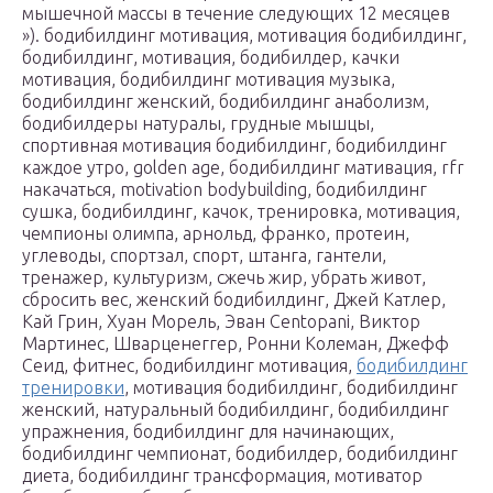
мышечной массы в течение следующих 12 месяцев
»). бодибилдинг мотивация, мотивация бодибилдинг,
бодибилдинг, мотивация, бодибилдер, качки
мотивация, бодибилдинг мотивация музыка,
бодибилдинг женский, бодибилдинг анаболизм,
бодибилдеры натуралы, грудные мышцы,
спортивная мотивация бодибилдинг, бодибилдинг
каждое утро, golden age, бодибилдинг мативация, rfr
накачаться, motivation bodybuilding, бодибилдинг
сушка, бодибилдинг, качок, тренировка, мотивация,
чемпионы олимпа, арнольд, франко, протеин,
углеводы, спортзал, спорт, штанга, гантели,
тренажер, культуризм, сжечь жир, убрать живот,
сбросить вес, женский бодибилдинг, Джей Катлер,
Кай Грин, Хуан Морель, Эван Centopani, Виктор
Мартинес, Шварценеггер, Ронни Колеман, Джефф
Сеид, фитнес, бодибилдинг мотивация,
бодибилдинг
тренировки
, мотивация бодибилдинг, бодибилдинг
женский, натуральный бодибилдинг, бодибилдинг
упражнения, бодибилдинг для начинающих,
бодибилдинг чемпионат, бодибилдер, бодибилдинг
диета, бодибилдинг трансформация, мотиватор