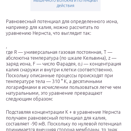
мышечного волокна и потенциал
действия
Равновесный потенциал для определенного иона,
например для калия, можно рассчитать по
уравнению Нернста, что выглядит так:
,
где R — универсальная газовая постоянная, Т —
абслоютна температура (по шкале Кельвина), z —
заряд иона, F — число Фарадея,
o,
i
— концентрация
калия снаружи и внутри клетки соответственно.
Поскольку описанные процессы происходят при
температуре тела — 310 ° К, а десятичными
логарифмами в исчислении пользоваться легче чем
натуральными, это уравнение превращают
следующим образом:
Подставляя концентрации К + в уравнение Нернста
получаем равновесный потенциал для калия,
составляет -90 мВ. Поскольку по нулевой потенциал
принимается внешняя сторона мембраны, то знак