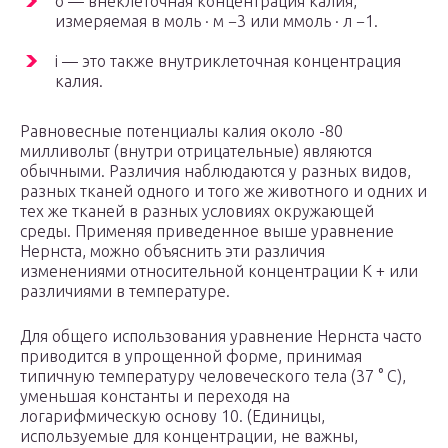
o
— внеклеточная концентрация калия,
измеряемая в моль · м −3 или
ммоль
· л −1.
i
— это также внутриклеточная концентрация
калия.
Равновесные потенциалы калия около -80
милливольт (внутри отрицательные) являются
обычными. Различия наблюдаются у разных видов,
разных тканей одного и того же животного и одних и
тех же тканей в разных условиях окружающей
среды. Применяя приведенное выше уравнение
Нернста, можно объяснить эти различия
изменениями относительной концентрации K + или
различиями в температуре.
Для общего использования уравнение Нернста часто
приводится в упрощенной форме, принимая
типичную температуру человеческого тела (37 ° C),
уменьшая константы и переходя на
логарифмическую основу 10. (Единицы,
используемые для концентрации, не важны,