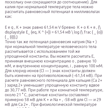
поскольку они сокращаются до соотношение). Для
калия при нормальной температуре тела можно
рассчитать равновесный потенциал в милливольтах
как:
E е q , K + знак равно 61,54 м V бревно ⁡ K + о K + я , {\
displaystyle E_ {eq, K ^ {+}} = 61,54 мВ \ log {\ frac { _ {o}}
{ _ {i}}},}
Точно так же потенциал равновесия натрия (Na + )
при нормальной температуре человеческого тела
рассчитывается с использованием той же
упрощенной константы. Вы можете рассчитать E,
принимая внешнюю концентрацию
o
, равную 10
мМ, и внутреннюю концентрацию,
i
, равную 100 мМ.
Для хлорид-ионов (Cl — ) знак константы должен
быть изменен на противоположный (−61,54 мВ). При
расчете равновесного потенциала для кальция (Ca 2+
) заряд 2+ уменьшает упрощенную константу вдвое
до 30,77 мВ. При работе при комнатной температуре,
около 21 ° C, расчетные константы составляют
примерно 58 мВ для K + и Na + , -58 мВ для Cl — и 29
мВ для Ca 2+ . При физиологической температуре