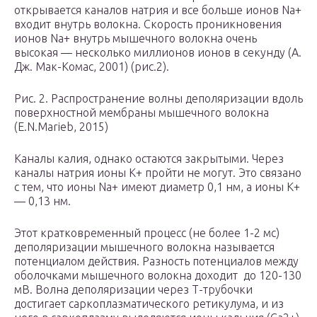
открывается каналов натрия и все больше ионов Na+
входит внутрь волокна. Скорость проникновения
ионов Na+ внутрь мышечного волокна очень
высокая — несколько миллионов ионов в секунду (А.
Дж. Мак-Комас, 2001) (рис.2).
Рис. 2. Распространение волны деполяризации вдоль
поверхностной мембраны мышечного волокна
(E.N.Marieb, 2015)
Каналы калия, однако остаются закрытыми. Через
каналы натрия ионы К+ пройти не могут. Это связано
с тем, что ионы Na+ имеют диаметр 0,1 нм, а ионы К+
— 0,13 нм.
Этот кратковременный процесс (не более 1-2 мс)
деполяризации мышечного волокна называется
потенциалом действия. Разность потенциалов между
оболочками мышечного волокна доходит до 120-130
мВ. Волна деполяризации через Т-трубочки
достигает саркоплазматического ретикулума, и из