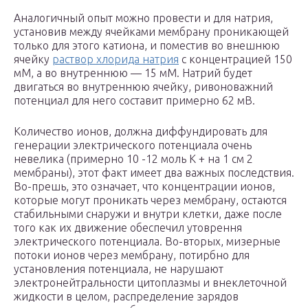
Аналогичный опыт можно провести и для натрия,
установив между ячейками мембрану проникающей
только для этого катиона, и поместив во внешнюю
ячейку
раствор хлорида натрия
с концентрацией 150
мМ, а во внутреннюю — 15 мМ. Натрий будет
двигаться во внутреннюю ячейку, ривоноважний
потенциал для него составит примерно 62 мВ.
Количество ионов, должна диффундировать для
генерации электрического потенциала очень
невелика (примерно 10 -12 моль К + на 1 см 2
мембраны), этот факт имеет два важных последствия.
Во-прешь, это означает, что концентрации ионов,
которые могут проникать через мембрану, остаются
стабильными снаружи и внутри клетки, даже после
того как их движение обеспечил утоврення
электрического потенциала. Во-вторых, мизерные
потоки ионов через мембрану, потирбно для
установления потенциала, не нарушают
электронейтральности цитоплазмы и внеклеточной
жидкости в целом, распределение зарядов