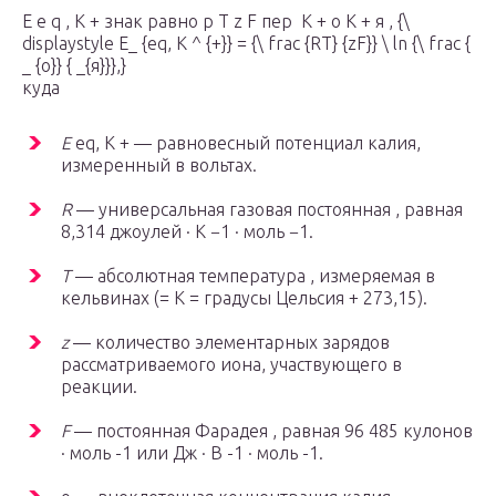
E е q , K + знак равно р Т z F пер ⁡ K + о K + я , {\
displaystyle E_ {eq, K ^ {+}} = {\ frac {RT} {zF}} \ ln {\ frac {
_ {o}} { _{я}}},}
куда
E
eq, K +
— равновесный потенциал калия,
измеренный в вольтах.
R
— универсальная газовая постоянная , равная
8,314 джоулей · K −1 · моль −1.
T
— абсолютная температура , измеряемая в
кельвинах (= K = градусы Цельсия + 273,15).
z
— количество элементарных зарядов
рассматриваемого иона, участвующего в
реакции.
F
— постоянная Фарадея , равная 96 485 кулонов
· моль -1 или Дж · В -1 · моль -1.