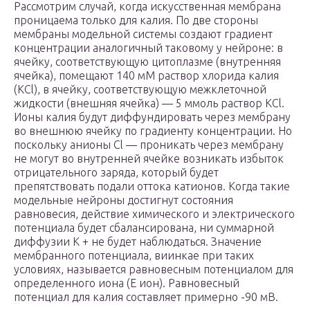
Рассмотрим случай, когда искусственная мембрана
проницаема только для калия. По две стороны
мембраны модельной системы создают градиент
концентрации аналогичный таковому у нейроне: в
ячейку, соответствующую цитоплазме (внутренняя
ячейка), помещают 140 мМ раствор хлорида калия
(KCl), в ячейку, соответствующую межклеточной
жидкости (внешняя ячейка) — 5 ммоль раствор KCl.
Ионы калия будут диффундировать через мембрану
во внешнюю ячейку по градиенту концентрации. Но
поскольку анионы Cl — проникать через мембрану
не могут во внутренней ячейке возникать избыток
отрицательного заряда, который будет
препятствовать подали оттока катионов. Когда такие
модельные нейроны достигнут состояния
равновесия, действие химического и электрического
потенциала будет сбалансирована, ни суммарной
диффузии К + не будет наблюдаться. Значение
мембранного потенциала, виинкае при таких
условиях, называется равновесным потенциалом для
определенного иона (Е
ион).
Равновесный
потенциал для калия составляет примерно -90 мВ.