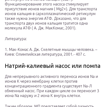
Функционирование этого насоса стимулирует
присутствие ионов магния ( Mg2+). Для транспорта
ионов кальция в саркоплазматический ретикулум
также нужна энергия АТФ. Доказано, что для
транспорта двух ионов кальция тратится одна
молекула АТФ ( А. Дж. МакКомас, 2001).
Литература:
1. Мак-Комас А. Дж. Скелетные мышцы человека. –
Киев: Олимпийская литература, 2001.- 407 с.
Натрий-калиевый насос или помпа
Для непрерывного активного переноса ионов Na и
ионов K через мембрану клетки против
концентрационного градиента существует Na-Л
обменный насос. При каждом цикле он переносит 3
иона Na наружу и 2 иона K внутрь клетки.
Таким образом, МП представляет собой разность