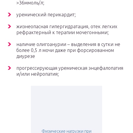
>36ммоль/л;
уремический перикардит;
жизнеопасная гипергидратация, отек легких
рефрактерный к терапии мочегонными;
наличие олигоанурии – выделения в сутки не
более 0,5 л мочи даже при форсированном
диурезе
прогрессирующая уремическая энцефалопатия
и/или нейропатия;
Физические нагрузки при