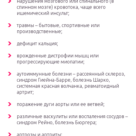
нарушения мозгового или спинального (в
спинном мозге) кровотока, чаще всего
ишемический инсульт;
травмы – бытовые, спортивные или
производственные;
дефицит кальция;
врожденные дистрофии мышц или
прогрессирующие миопатии;
аутоиммунные болезни – рассеянный склероз,
синдром Гиейна-Барре, болезнь Шарко,
системная красная волчанка, ревматоидный
артрит;
поражение дуги аорты или ее ветвей;
различные васкулиты или воспаления сосудов –
синдром Рейно, болезнь Бюргера;
артрозы и артриты;