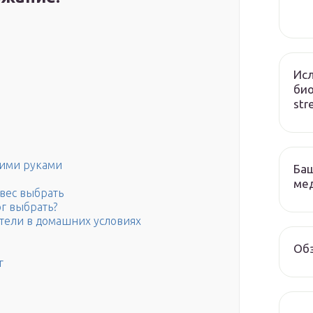
Исл
био
str
оими руками
Баш
ме
 вес выбрать
ог выбрать?
нтели в домашних условиях
Обз
г