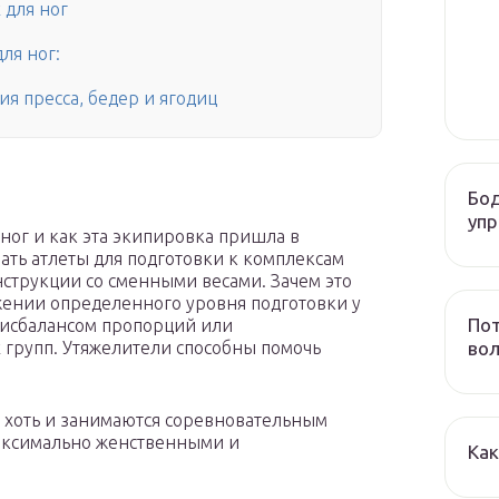
 для ног
ля ног:
я пресса, бедер и ягодиц
Бод
уп
ног и как эта экипировка пришла в
ать атлеты для подготовки к комплексам
онструкции со сменными весами. Зачем это
ижении определенного уровня подготовки у
По
дисбалансом пропорций или
вол
групп. Утяжелители способны помочь
, хоть и занимаются соревновательным
максимально женственными и
Как