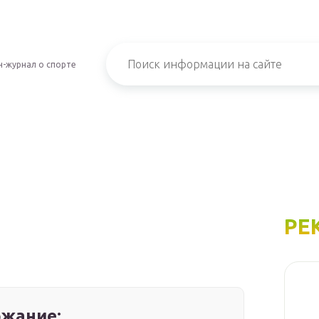
-журнал о спорте
РЕ
жание: