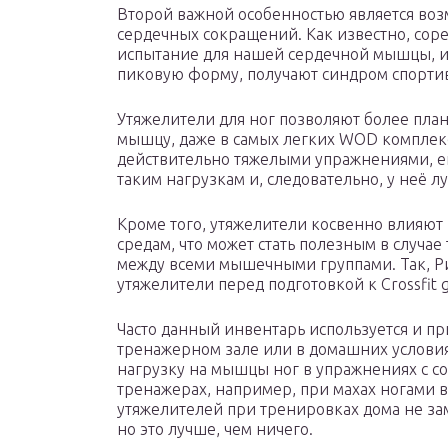
Второй важной особенностью является воз
сердечных сокращений. Как известно, сор
испытание для нашей сердечной мышцы, и о
пиковую форму, получают синдром спорти
Утяжелители для ног позволяют более пла
мышцу, даже в самых легких WOD комплексах
действительно тяжелыми упражнениями, е
таким нагрузкам и, следовательно, у неё 
Кроме того, утяжелители косвенно влияют
средам, что может стать полезным в случа
между всеми мышечными группами. Так, Р
утяжелители перед подготовкой к Crossfit 
Часто данный инвентарь используется и п
тренажерном зале или в домашних условия
нагрузку на мышцы ног в упражнениях с с
тренажерах, например, при махах ногами в
утяжелителей при тренировках дома не за
но это лучше, чем ничего.