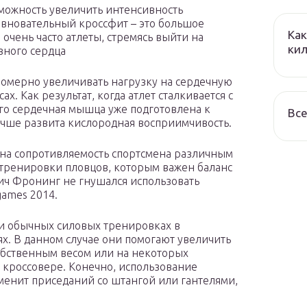
можность увеличить интенсивность
евновательный кроссфит – это большое
Как
чень часто атлеты, стремясь выйти на
кил
вного сердца
номерно увеличивать нагрузку на сердечную
. Как результат, когда атлет сталкивается с
го сердечная мышца уже подготовлена к
Все
лучше развита кислородная восприимчивость.
 на сопротивляемость спортсмена различным
е тренировки пловцов, которым важен баланс
ич Фронинг не гнушался использовать
games 2014.
ри обычных силовых тренировках в
х. В данном случае они помогают увеличить
обственным весом или на некоторых
 кроссовере. Конечно, использование
менит приседаний со штангой или гантелями,