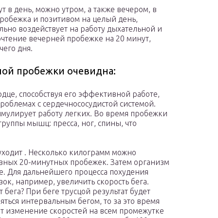
 в день, можно утром, а также вечером, в
пробежка и позитивом на целый день,
ьно воздействует на работу дыхательной и
очтение вечерней пробежке на 20 минут,
чего дня.
ной пробежки очевидна:
рдце, способствуя его эффективной работе,
проблемах с сердечнососудистой системой.
мулирует работу легких. Во время пробежки
группы мышц: пресса, ног, спины, что
уходит . Несколько килограмм можно
евных 20-минутных пробежек. Затем организм
ке. Для дальнейшего процесса похудения
ок, например, увеличить скорость бега.
 бега? При беге трусцой результат будет
яться интервальным бегом, то за это время
ет изменение скоростей на всем промежутке