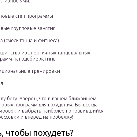
ктивностями:
повые степ программы
вые групповые занятия
а (смесь танца и фитнеса)
шинство из энергичных танцевальных
рамм наподобие латины
кциональные тренировки
кл
иву бегу. Уверен, что в вашем ближайшем
пповых программ для похудения. Вы всегда
ировок и выбрать наиболее понравившийся
россовки и вперёд на пробежку!
ь, чтобы похудеть?