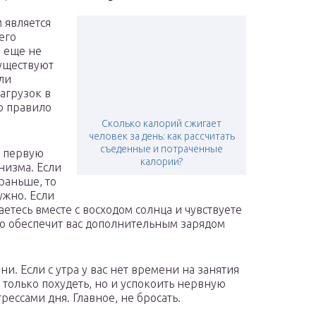
 является
его
е еще не
Существуют
ли
агрузок в
о правило
Сколько калорий сжигает
человек за день: как рассчитать
съеденные и потраченные
в первую
калории?
низма. Если
 раньше, то
ужно. Если
етесь вместе с восходом солнца и чувствуете
это обеспечит вас дополнительным зарядом
и. Если с утра у вас нет времени на занятия
 только похудеть, но и успокоить нервную
ессами дня. Главное, не бросать.