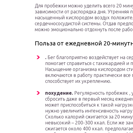
Для пробежки можно уделить всего 20 минут
зависимости от распорядка дня. Утренняя 
насыщенный кислородом воздух положител
сердечнососудистой системы. Отдав предп
можно эмоционально отдохнуть после рабо
Польза от ежедневной 20-минут
.
Бег благоприятно воздействует на се
помогает справиться с тахикардией и 
Насыщение организма кислородом сти
включаются в работу практически все 
способствует их укреплению.
похудение.
Регулярность пробежек , 
сбросить даже в первый месяц ежедн
может приспособиться к такой нагруз
нужно увеличить интенсивность нагруз
Сколько калорий сжигается за 20 минут
невысокий – 200-300 ккал. Если же зан
сжигается около 400 ккал. предполага