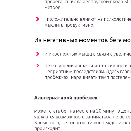
пробега: сначала бег трусцой около 30
метров.
. положительно влияют на психологич
мыслить продуктивно.
Из негативных моментов бега м
и икроножных мышц в связи с увеличе
резко увеличившаяся интенсивность в
неприятным последствиям. Здесь глав
пробежках, наращивать темп постепен
.
Альтернативой пробежек
может стать бег на месте на 20 минут в д
являются возможность заниматься, не выхо
Кроме того, нет опасности повреждения ко
происходит