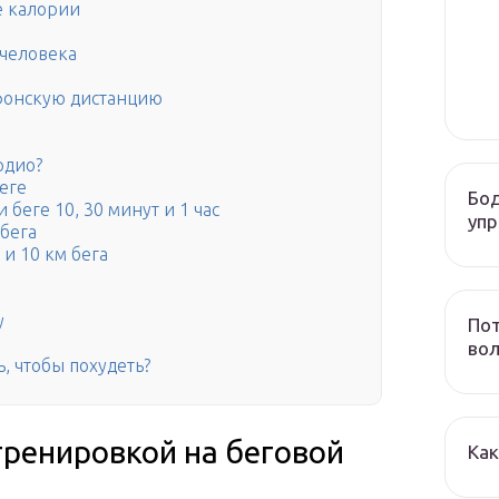
е калории
 человека
фонскую дистанцию
рдио?
еге
Бод
 беге 10, 30 минут и 1 час
уп
 бега
и 10 км бега
у
По
вол
, чтобы похудеть?
тренировкой на беговой
Как