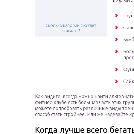
видами а
Груп
Сколько калорий сжигает
Сило
скакалка?
Зумб
Боль
прог
Фун
Сай
Как видите, всегда можно найти альтернат
фитнес-клубе есть большая часть этих гру
можете попробовать различные виды трен
способ стать стройнее. Или же надевайте к
Когда лучше всего бегат