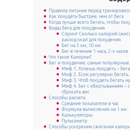
Правила питания перед тренировко
Как похудеть быстрее, чем от бега
Когда лучше всего бегать, чтобы пох
Виды бега для похудения
Спринт Сколько калорий сжига
расход ккал для похудения
Бег на 5 км, 10 км
Бег в течение 1 часа, 2-х часов
Что такое Калории?
Бег и похудение: самые популярны
Миф 1. Хочешь похудеть – бег
Миф 2. Если регулярно бегать,
Миф 3. Чтоб похудеть бегать н
Миф 4. Бег с обертыванием –
сбросить вес
Способы расчета
Средние показатели в час
Формула вычисления на 1 км
Калькуляторы
Пульсометр
Способы ускорения сжигания калор