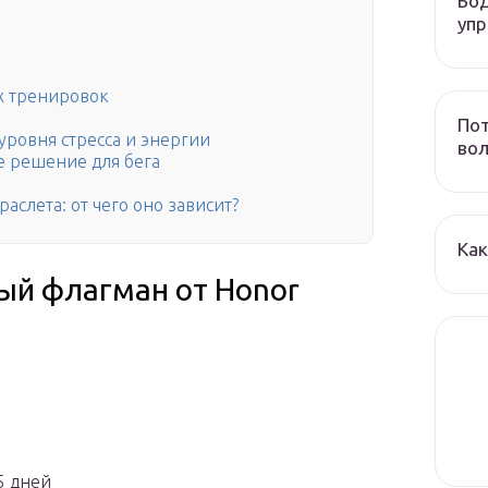
Бод
уп
х тренировок
По
 уровня стресса и энергии
вол
ее решение для бега
слета: от чего оно зависит?
Как
ный флагман от Honor
5 дней