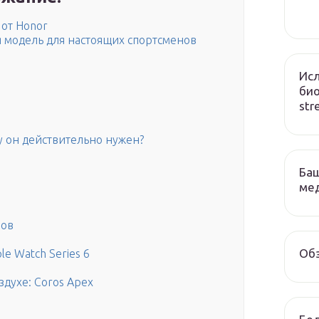
 от Honor
я модель для настоящих спортсменов
Исл
био
str
у он действительно нужен?
Баш
ме
ров
Обз
e Watch Series 6
духе: Coros Apex