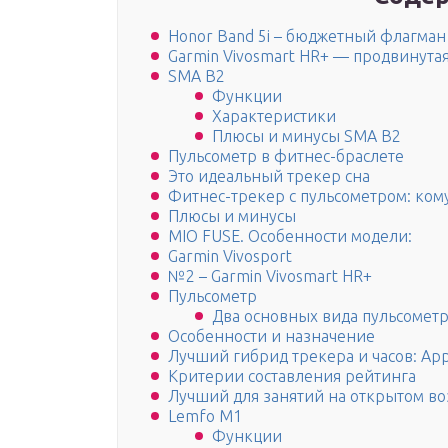
Honor Band 5i – бюджетный флагман
Garmin Vivosmart HR+ — продвинута
SMA B2
Функции
Характеристики
Плюсы и минусы SMA B2
Пульсометр в фитнес-браслете
Это идеальный трекер сна
Фитнес-трекер с пульсометром: ком
Плюсы и минусы
MIO FUSE. Особенности модели:
Garmin Vivosport
№2 – Garmin Vivosmart HR+
Пульсометр
Два основных вида пульсомет
Особенности и назначение
Лучший гибрид трекера и часов: Appl
Критерии составления рейтинга
Лучший для занятий на открытом воз
Lemfo M1
Функции