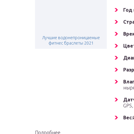
Год
Стр
Вре
Лучшие водонепроницаемые
фитнес браслеты 2021
Цве
Диа
Раз
Вла
ныр
Дат
GPS,
Вес:
Подробнее