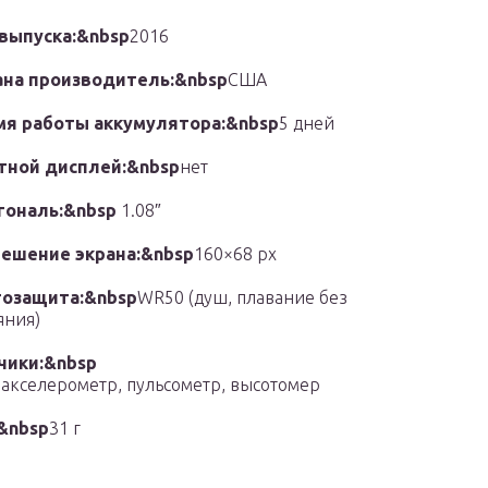
 выпуска:&nbsp
2016
ана производитель:&nbsp
США
мя работы аккумулятора:&nbsp
5 дней
тной дисплей:&nbsp
нет
гональ:&nbsp
1.08″
решение экрана:&nbsp
160×68 px
гозащита:&nbsp
WR50 (душ, плавание без
яния)
чики:&nbsp
 акселерометр, пульсометр, высотомер
&nbsp
31 г