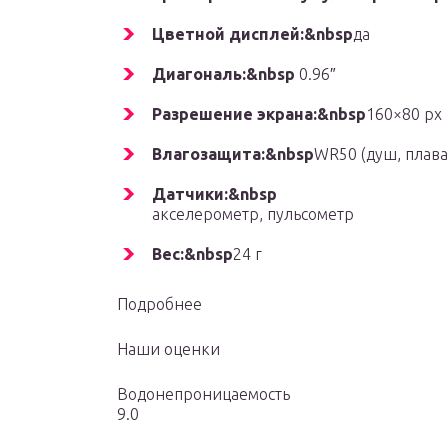
Цветной дисплей:&nbsp
да
Диагональ:&nbsp
0.96″
Разрешение экрана:&nbsp
160×80 px
Влагозащита:&nbsp
WR50 (душ, плав
Датчики:&nbsp
акселерометр, пульсометр
Вес:&nbsp
24 г
Подробнее
Наши оценки
Водонепроницаемость
9.0