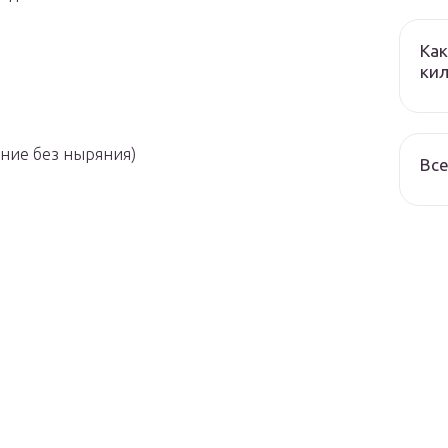
Как
кил
ание без ныряния)
Все