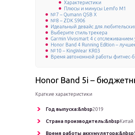
Характеристики
Плюсы и минусы Lemfo M1
№7 – Qumann QSB X
№8 – ZDK S906
Идеальный девайс для любительски
Выберите стиль трекера
Garmin Vivosmart 4 с отслеживанием
Honor Band 4 Running Edition – лучш
№10 – KingWear KR03
Время автономной работы фитнес-бра
Honor Band 5i – бюджет
Краткие характеристики
Год выпуска:&nbsp
2019
Страна производитель:&nbsp
Китай
Время работы аккумулятора:&nbsp