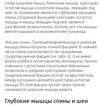
слоев коротких мышц. Ременная мышца, крестцово-
остистая мышца и короткие мышцы, лежащие под
ней, по положению являются глубокими мышцами
спины. Основной функцией крестцово-остистой
мышцы и мышц, лежащих под ней, является
разгибание позвоночника, поэтому все эти мышцы
вместе называются выпрямителем туловища.
Фасции спины
. Трапециевидная мышца и широкая
мышца спины покрыты тонкой фасцией. В нижней
части спины располагается так называемая
грудопоясничная фасция (см. табл. II). Она имеет
форму ромба и носит характер апоневроза, прочно
спаянного с остистыми отростками поясничных
позвонков и средним крестцовым гребнем.
Грудопоясничная фасция состоит из двух листков,
между которыми находится крестцово-остистая
мышца. От этой фасции частью своих пучков
начинаются широкие мышцы живота.
Глубокие мышцы спины и шеи