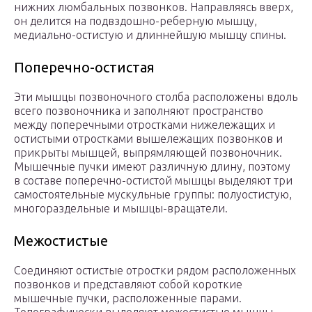
нижних люмбальных позвонков. Направляясь вверх,
он делится на подвздошно-реберную мышцу,
медиально-остистую и длиннейшую мышцу спины.
Поперечно-остистая
Эти мышцы позвоночного столба расположены вдоль
всего позвоночника и заполняют пространство
между поперечными отростками нижележащих и
остистыми отростками вышележащих позвонков и
прикрыты мышцей, выпрямляющей позвоночник.
Мышечные пучки имеют различную длину, поэтому
в составе поперечно-остистой мышцы выделяют три
самостоятельные мускульные группы: полуостистую,
многораздельные и мышцы-вращатели.
Межостистые
Соединяют остистые отростки рядом расположенных
позвонков и представляют собой короткие
мышечные пучки, расположенные парами.
Топографически выделяют межостистые мышцы