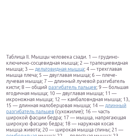
Таблица II. Мышцы человека сзади. 1 — грудино-
ключично-сосцевидная мышца; 2 — трапециевидная
мышца; 3 —
дельтовидная мышца
; 4 — трехглавая
мышца плеча; 5 — двуглавая мышца; 6 — плече-
лучевая мышца; 7 — длинный лучевой разгибатель
кисти; 8 — общий
разгибатель пальцев
; 9 — большая
ягодичная мышца; 10 — двуглавая мышца; 11 —
икроножная мышца; 12 — камбаловндная мышца; 13,
15 — длинная малоберцовая мышца; 14 —
длинный
разгибатель пальцев
(сухожилие); 16 — часть
широкой фасции бедра; 17 — мышца, напрягающая
широкую фасцию бедра; 18 — наружная косая
мышца живота; 20 — широкая мышца спины; 21 —
ромбовидная
мышца; 22 — подостная мышца; 23 —