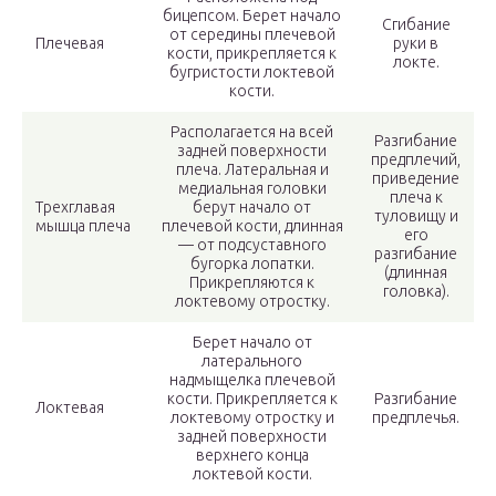
бицепсом. Берет начало
Сгибание
от середины плечевой
Плечевая
руки в
кости, прикрепляется к
локте.
бугристости локтевой
кости.
Располагается на всей
Разгибание
задней поверхности
предплечий,
плеча. Латеральная и
приведение
медиальная головки
плеча к
Трехглавая
берут начало от
туловищу и
мышца плеча
плечевой кости, длинная
его
— от подсуставного
разгибание
бугорка лопатки.
(длинная
Прикрепляются к
головка).
локтевому отростку.
Берет начало от
латерального
надмыщелка плечевой
кости. Прикрепляется к
Разгибание
Локтевая
локтевому отростку и
предплечья.
задней поверхности
верхнего конца
локтевой кости.