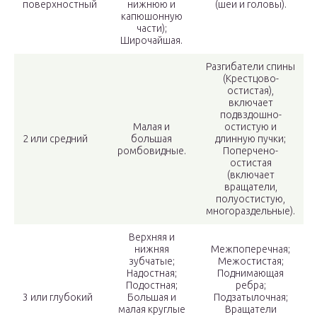
поверхностный
нижнюю и
(шеи и головы).
капюшонную
части);
Широчайшая.
Разгибатели спины
(Крестцово-
остистая),
включает
подвздошно-
Малая и
остистую и
2 или средний
большая
длинную пучки;
ромбовидные.
Поперчено-
остистая
(включает
вращатели,
полуостистую,
многораздельные).
Верхняя и
нижняя
Межпоперечная;
зубчатые;
Межостистая;
Надостная;
Поднимающая
Подостная;
ребра;
3 или глубокий
Большая и
Подзатылочная;
малая круглые
Вращатели