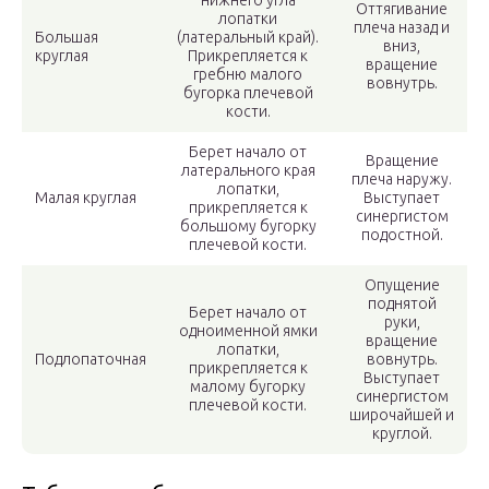
Оттягивание
лопатки
плеча назад и
Большая
(латеральный край).
вниз,
круглая
Прикрепляется к
вращение
гребню малого
вовнутрь.
бугорка плечевой
кости.
Берет начало от
Вращение
латерального края
плеча наружу.
лопатки,
Малая круглая
Выступает
прикрепляется к
синергистом
большому бугорку
подостной.
плечевой кости.
Опущение
поднятой
Берет начало от
руки,
одноименной ямки
вращение
лопатки,
Подлопаточная
вовнутрь.
прикрепляется к
Выступает
малому бугорку
синергистом
плечевой кости.
широчайшей и
круглой.