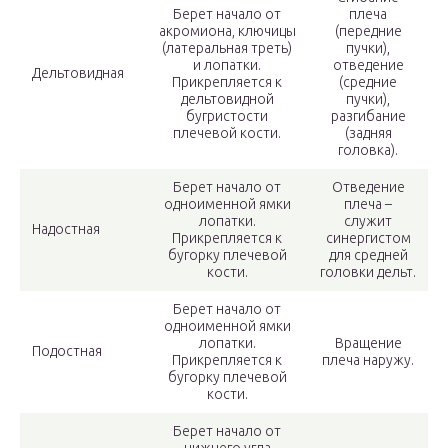
Берет начало от
плеча
акромиона, ключицы
(передние
(латеральная треть)
пучки),
и лопатки.
отведение
Дельтовидная
Прикрепляется к
(средние
дельтовидной
пучки),
бугристости
разгибание
плечевой кости.
(задняя
головка).
Берет начало от
Отведение
одноименной ямки
плеча –
лопатки.
служит
Надостная
Прикрепляется к
синергистом
бугорку плечевой
для средней
кости.
головки дельт.
Берет начало от
одноименной ямки
лопатки.
Вращение
Подостная
Прикрепляется к
плеча наружу.
бугорку плечевой
кости.
Берет начало от
нижнего угла