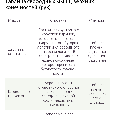
Таблица свободных мышц верхних
конечностей (рук)
Мышца
Строение
Функции
Состоит из двух пучков:
короткой и длиной,
которые начинаются от
надсуставного бугорка
Сгибание
лопатки и клювовидного
плеча и
Двуглавая
отростка лопатки. В
предплечья,
мышца плеча
середине сплетаются в
супинация
единое сухожилие,
предплечья.
которое крепится к
бугристости лучевой
кости.
Берет начало от
Сгибание
клювовидного отростка,
плеча,
Клювовидно-
прикрепляется к
приведение
плечевая
середине плечевой
его к
кости (медиальная
туловищу.
поверхность).
Расположена под