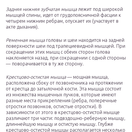
Задняя нижняя зубчатая мышца
лежит под широкой
мышцей спины, идет от грудопоясничной фасции к
четырем нижним ребрам, опускает их (участвует в
акте дыхания).
Ременная мышца
головы и шеи находится на задней
поверхности шеи под трапециевидной мышцей. При
сокращении этих мышц с обеих сторон голова
наклоняется назад, при сокращении с одной стороны
— поворачивается в ту же сторону.
Крестцово-остистая мышца
— мощная мышца,
расположена сбоку от позвоночника на протяжении
от крестца до затылочной кости. Эта мышца состоит
из множества мышечных пучков, которые имеют
разные места прикрепления (ребра, поперечные
отростки позвонков, остистые отростки). В
зависимости от этого в крестцово-остистой мышце
различают три части: подвздошно-реберную мышцу,
длиннейшую мышцу и остистую мышцу. Глубже
крестцово-остистой мышцы располагается несколько