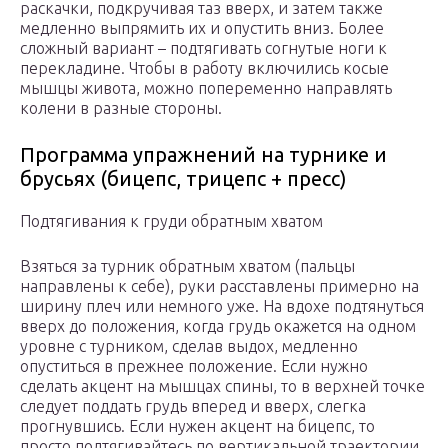
раскачки, подкручивая таз вверх, и затем также
медленно выпрямить их и опустить вниз. Более
сложный вариант – подтягивать согнутые ноги к
перекладине. Чтобы в работу включились косые
мышцы живота, можно попеременно направлять
колени в разные стороны.
Программа упражнений на турнике и
брусьях (бицепс, трицепс + пресс)
Подтягивания к груди обратным хватом
Взяться за турник обратным хватом (пальцы
направлены к себе), руки расставлены примерно на
ширину плеч или немного уже. На вдохе подтянуться
вверх до положения, когда грудь окажется на одном
уровне с турником, сделав выдох, медленно
опуститься в прежнее положение. Если нужно
сделать акцент на мышцах спины, то в верхней точке
следует поддать грудь вперед и вверх, слегка
прогнувшись. Если нужен акцент на бицепс, то
просто подтягивайтесь по вертикальной траектории,