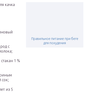
ля качка
еиновый
Правильное питание при беге
для похудения
брод с
молока;
 стакан 1 %
куриным
 сок;
ет из 5