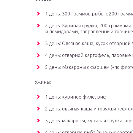
1 день: 300 граммов рыбы с 200 грамм
2 день: Куриная грудка, 200 граммами 
и помидорами, заправленный горчицей
3 день: Овсяная каша, кусок отварной
4 день: отварной картофель, паровые
5 день: Макароны с фаршем («по флот
Ужины:
1 день: куриное филе, рис;
2 день: овсяная каша и говяжьи тефт
3 день: макароны, куриная грудка, ап
4 день: отварная рыба (жирных сортов)