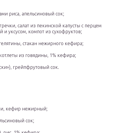
ами риса, апельсиновый сок;
гречки, салат из пекинской капусты с перцем
 и уксусом, компот из сухофруктов;
 телятины, стакан нежирного кефира;
 котлеты из говядины, 1% кефира;
ски»), грейпфрутовый сок.
ели, кефир нежирный;
ельсиновый сок;
, рис, 1% кефира;