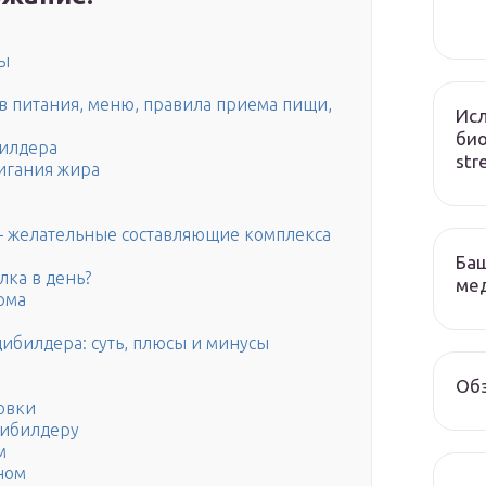
сы
в питания, меню, правила приема пищи,
Исл
био
билдера
str
игания жира
 желательные составляющие комплекса
Баш
лка в день?
ме
рма
дибилдера: суть, плюсы и минусы
Обз
овки
дибилдеру
м
ном