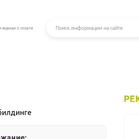
-журнал о спорте
РЕ
билдинге
жание: