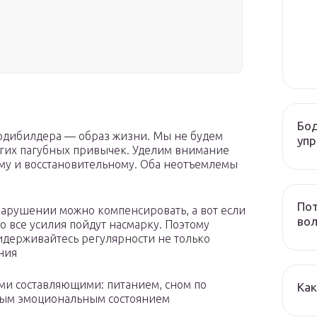
Бод
бодибилдера — образ жизни. Мы не будем
уп
ругих пагубных привычек. Уделим внимание
му и восстановительному. Оба неотъемлемы
По
арушении можно компенсировать, а вот если
вол
 все усилия пойдут насмарку. Поэтому
держивайтесь регулярности не только
ния
ми составляющими: питанием, сном по
Как
йным эмоциональным состоянием