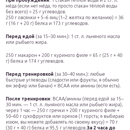
При пробуждении
: 1 стакан тёплой воды и 2 ст. л.
мёда (если нет мёда, то просто стакан тёплой воды
без всего) = 25 г углеводов.
250 г овсянки + 5–6 яиц (1–2 желтка по желанию) = 36
г (16 г + 20 г) белка и 173 г углеводов.
Перед едой
(за 15–30 мин.): 1 ст. л. льняного масла
или рыбьего жира.
250 г макарон + 200 г куриного филе = 65 г (25 г + 40
г) белка и 174 г углеводов.
Перед тренировкой
(за 30–40 мин.): любые
быстрые углеводы (сладости или фрукты, я обычно
ем зефир или банан) + ВСАА или амины (если есть).
После тренировки
: ВСАА/амины (перед едой за 15–
30 мин. — 1 ст. л. льняного масла или рыбьего жира),
через 1 час — 250 г гречки + 200 г куриного филе +
50–60 г сухофруктов или орехов (1 горсть; я выбираю
изюм, вы можете добавлять по своему вкусу) = 70 г
(30 г + 40 г) белка и 95,5 г углеводов.
За 2 часа до