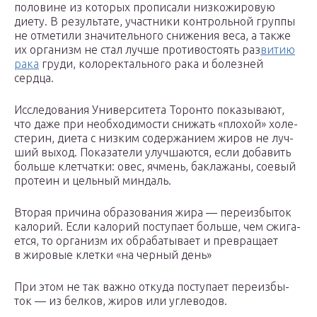
поло­вине из кото­рых про­пи­сали низ­ко­жи­ро­вую
диету. В резуль­тате, участ­ники кон­троль­ной группы
не отме­тили зна­чи­тель­ного сни­же­ния веса, а также
их орга­низм не стал лучше про­ти­во­сто­ять раз­
ви­тию
рака
груди, коло­рек­таль­ного рака и болез­ней
сердца.
Иссле­до­ва­ния Уни­вер­си­тета Торонто пока­зы­вают,
что даже при необ­хо­ди­мо­сти сни­жать «пло­хой» холе­
сте­рин, диета с низ­ким содер­жа­нием жиров не луч­
ший выход. Пока­за­тели улуч­ша­ются, если доба­вить
больше клет­чатки: овес, ячмень, бакла­жаны, сое­вый
про­теин и цель­ный миндаль.
Вто­рая при­чина обра­зо­ва­ния жира — пере­из­бы­ток
кало­рий. Если кало­рий посту­пает больше, чем сжи­га­
ется, то орга­низм их обра­ба­ты­вает и пре­вра­щает
в жиро­вые клетки «на чер­ный день»
При этом не так важно откуда посту­пает пере­из­бы­
ток — из бел­ков, жиров или углеводов.