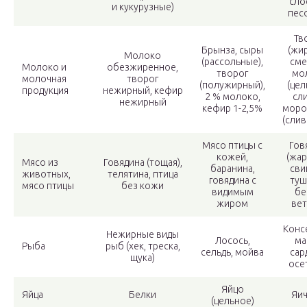
сло
и кукурузные)
пес
Тв
Брынза, сыры
(жир
Молоко
(рассольные),
сме
Молоко и
обезжиренное,
творог
мо
молочная
творог
(полужирный),
(цел
продукция
нежирный, кефир
2 % молоко,
сли
нежирный
кефир 1-2,5%
моро
(слив
Мясо птицы с
Гов
кожей,
(жар
Мясо из
Говядина (тощая),
баранина,
сви
животных,
телятина, птица
говядина с
туш
мясо птицы
без кожи
видимым
бе
жиром
вет
Конс
Нежирные виды
Лосось,
ма
Рыба
рыб (хек, треска,
сельдь, мойва
сар
щука)
осе
Яйцо
Яйца
Белки
Яич
(цельное)