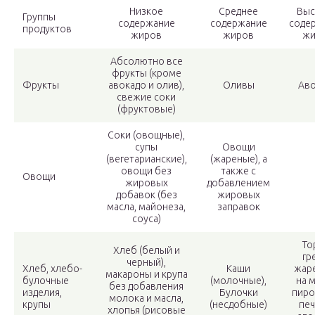
Низкое
Среднее
Выс
Группы
содержание
содержание
соде
продуктов
жиров
жиров
жи
Абсолютно все
фрукты (кроме
Фрукты
авокадо и олив),
Оливы
Аво
свежие соки
(фруктовые)
Соки (овощные),
супы
Овощи
(вегетарианские),
(жареные), а
овощи без
также с
Овощи
жировых
добавлением
добавок (без
жировых
масла, майонеза,
заправок
соуса)
То
Хлеб (белый и
гр
черный),
Хлеб, хлебо-
Каши
жар
макароны и крупа
булочные
(молочные),
на 
без добавления
изделия,
Булочки
пиро
молока и масла,
крупы
(несдобные)
печ
хлопья (рисовые