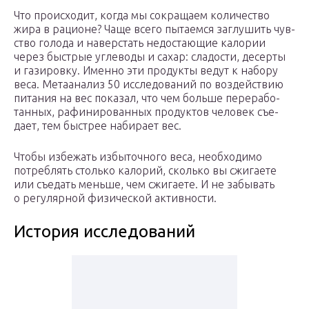
Что про­ис­хо­дит, когда мы сокра­щаем коли­че­ство
жира в раци­оне? Чаще всего пыта­емся заглу­шить чув­
ство голода и навер­стать недо­ста­ю­щие кало­рии
через быст­рые угле­воды и сахар: сла­до­сти, десерты
и гази­ровку. Именно эти про­дукты ведут к набору
веса. Мета­а­на­лиз 50 иссле­до­ва­ний по воз­дей­ствию
пита­ния на вес пока­зал, что чем больше пере­ра­бо­
тан­ных, рафи­ни­ро­ван­ных про­дук­тов чело­век съе­
дает, тем быст­рее наби­рает вес.
Чтобы избе­жать избы­точ­ного веса, необ­хо­димо
потреб­лять столько кало­рий, сколько вы сжи­га­ете
или съе­дать меньше, чем сжи­га­ете. И не забы­вать
о регу­ляр­ной физи­че­ской активности.
История исследований