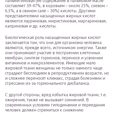
пальмитиновая (ее содержание в пальмовом масле
составляет 39-47%, в коровьем – около 25%, соевом –
6,5%, а в свином сале – 30%) кислоты. Другими
представителями насыщенных жирных кислот
являются лауриновая, миристиновая, маргариновая,
каприновая и др. кислоты.
Биологическая роль насыщенных жирных кислот
заключается том, что они для организма человека
являются, прежде всего, источником энергии. Также
они принимают участие в построении клеточных
мембран, синтезе гормонов, переносе и усвоении
витаминов и микроэлементов. Имеющие мало
жировой ткани женщины не только намного чаще
страдают бесплодием в репродуктивном возрасте, но
и сложнее переносят климакс, страдая болезнями и
стрессами из-за гормонального дисбаланса.
С другой стороны, вред избытка жировой ткани, т.е.
ожирения, также не вызывает сомнений. В
современных условиях гиподинамии и переедания
человек должен стремиться к снижению