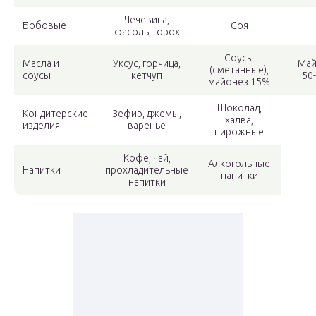
Чечевица,
Бобовые
Соя
фасоль, горох
Соусы
Масла и
Уксус, горчица,
Май
(сметанные),
соусы
кетчуп
50
майонез 15%
Шоколад,
Кондитерские
Зефир, джемы,
халва,
изделия
варенье
пирожные
Кофе, чай,
Алкогольные
Напитки
прохладительные
напитки
напитки