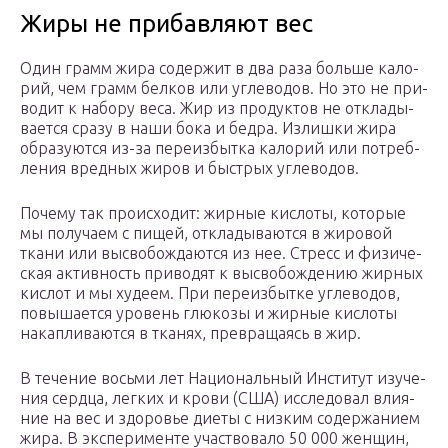
Жиры не при­бав­ляют вес
Один грамм жира содер­жит в два раза больше кало­
рий, чем грамм бел­ков или угле­во­дов. Но это не при­
во­дит к набору веса. Жир из про­дук­тов не откла­ды­
ва­ется сразу в наши бока и бедра. Излишки жира
обра­зу­ются из-за пере­из­бытка кало­рий или потреб­
ле­ния вред­ных жиров и быст­рых углеводов.
Почему так про­ис­хо­дит: жир­ные кис­лоты, кото­рые
мы полу­чаем с пищей, откла­ды­ва­ются в жиро­вой
ткани или высво­бож­да­ются из нее. Стресс и физи­че­
ская актив­ность при­во­дят к высво­бож­де­нию жир­ных
кис­лот и мы худеем. При пере­из­бытке угле­во­дов,
повы­ша­ется уро­вень глю­козы и жир­ные кис­лоты
накап­ли­ва­ются в тка­нях, пре­вра­ща­ясь в жир.
В тече­ние восьми лет Наци­о­наль­ный Инсти­тут изу­че­
ния сердца, лег­ких и крови (США) иссле­до­вал вли­я­
ние на вес и здо­ро­вье диеты с низ­ким содер­жа­нием
жира. В экс­пе­ри­менте участ­во­вало 50 000 жен­щин,