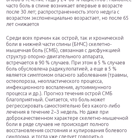
часто боль в спине возникает впервые в возрасте
после 30 лет; распространенность этого недуга с
возрастом экспоненциально возрастает, но после 65
лет снижается
Среди всех причин как острой, так и хронической
боли в нижней части спины (БНЧС) скелетно-
мышечная боль (СМБ), связанная с дисфункцией
структур опорно-двигательного аппарата,
встречается в 90 % случаев. При этом в 5 % случаев
боль обусловлена радикулопатией, а еще в 5 %
является симптомом опасного заболевания (травмы,
остеопороза, неопластического процесса,
инфекционного воспаления, аутоиммунного
процесса и др.). Прогноз течения острой СМБ
благоприятный. Считается, что боль может
регрессировать самостоятельно без какого-либо
лечения в течение 2–3 недель. Но даже при
доброкачественном характере скелетно-мышечной
боли в ряде случаев не происходит полного
восстановления состояния и купирования болевого
синдрома, и тогда уже следует говорить о