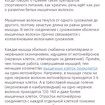
Когда говорят о приёме таких препаратов
спортивного питания, как креатин, речь идёт как раз
о развитии белых мышечных волокон.
Мышечные волокна тянутся от одного сухожилия до
другого, поэтому зачастую длина их равна длине
мышцы. В месте соединения с сухожилием оболочки
мышечных волокон прочно связываются с
коллагеновыми волокнами сухожилия.
Каждая мышца обильно снабжена капиллярами и
нервными окончаниями, идущими от мотонейронов
(нервных клеток, отвечающих за движение). Причём,
чем тоньше работа, совершаемая мышцей, тем
меньшее количество
мышечных клеток приходится
на один мотонейрон. Например, в мышцах глаза на
одно нервное волокно мотонейрона приходится 3-6
мышечных клеток. А в трёхглавой мышце голени
(икроножная и камбаловидная) на одно нервное
волокно приходится 120-160 и даже более
мышечных клеток. Отросток мотонейрона
соединяется с каждой отдельной клеткой тонкими