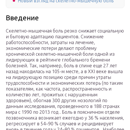
Новый взгляд на скелетно-мышечную боль
Введение
Скелетно-мышечная боль резко снижает социальную
и бытовую адаптацию пациентов. Снижение
работоспособности, затраты на лечение,
экономические потери делают проблему
хронической скелетно-мышечной боли одной из
лидирующих в рейтинге глобального бремени
болезней. Так, например, боль в спине еще 27 лет
назад находилась на 105-м месте, а в XXI веке вышла
на лидирующую позицию среди причин утраты
трудоспособности и экономических потерь (по таким
показателям, как частота, распространенность и
количество лет, прожитых с нарушенным
здоровьем), обогнав 300 других нозологий по
данным исследования, проведенного в 188 странах
мира с 1990 по 2013 год . Боль в поясничном отделе
позвоночника возникает ежегодно у 36 % населения,
регрессирует в 54–90 % случаев и рецидивирует
вновь в течение года у 24–80 % пациентов . Наиболее