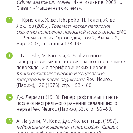
Общая анатомия, члены
,
4- е
издание, 2009 г.,
Глава 4 «Мышечная система».
П. Кристель, Х. де Лабарейр, П. Телен, Ж. де
Леклюз (2005),
Травматическая патология
скелетно-поперечно-полосатой мускулатуры
EMC
— Ревматология-Ортопедия, Том 2, Выпуск 2,
март 2005, страницы 173-195.
J. Lapresle, M. Fardeau, G. Said Истинная
гипертрофия мышц, вторичная по отношению к
повреждению периферических нервов.
Клинико-гистологическое исследование
гипертрофии после радикулита
Rev. Neurol.
(Париж), 128 (1973),
стр.
153 -160.
Дж. Лермитт (1918), Гипертрофия мышц ноги
после огнестрельного ранения седалищного
нерва Rev. Neurol. (Париж), 33,
стр.
56 –58.
А. Лагуэни, М. Коке, Дж. Жюльен и др. (1987),
нейрогенная мышечная гипертрофия. Связь с
аномальной электрофизиологической