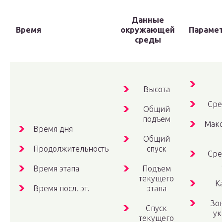
Данные
Время
окружающей
Параме
среды
Высота
Сре
Общий
подъем
Мак
Время дня
Общий
Продолжительность
спуск
Сре
Время этапа
Подъем
текущего
К
Время посл. эт.
этапа
Зо
Спуск
ук
текущего